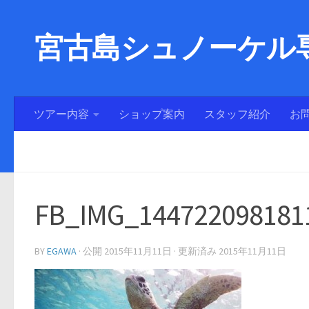
宮古島シュノーケル専
ツアー内容
ショップ案内
スタッフ紹介
お
FB_IMG_144722098181
BY
EGAWA
· 公開
2015年11月11日
· 更新済み
2015年11月11日