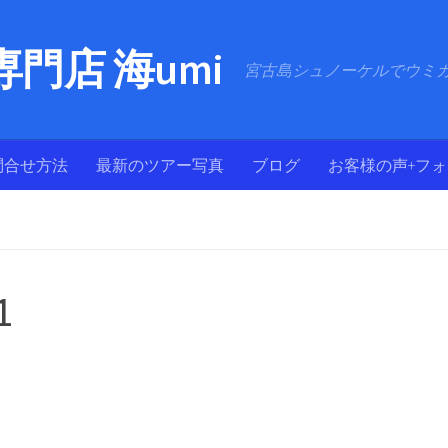
門店 海umi
宮古島シュノーケルでウミ
問合せ方法
最新のツアー写真
ブログ
お客様の声+フ
1