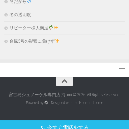
冬だから
冬の透明度
リピーター様大満足
台風5号の影響に負けず
宮古島シュノーケル専門店 海umi © 2026. All Rights Reserved.
Powered by
- Designed with the
Hueman theme
今すぐ電話をする