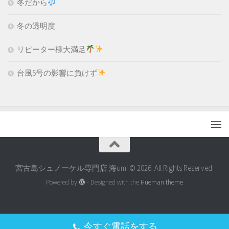
冬だから
冬の透明度
リピーター様大満足
台風5号の影響に負けず
宮古島シュノーケル専門店 海umi © 2026. All Rights Reserved.
Powered by
- Designed with the
Hueman theme
今すぐ電話をする