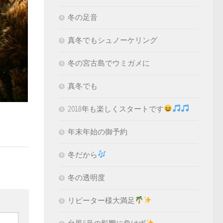
冬の足音
真冬でもシュノーケリング
冬の宮古島でウミガメに
真冬でも
2018年も楽しくスタートです
年末年始の御予約
冬だから
冬の透明度
リピーター様大満足