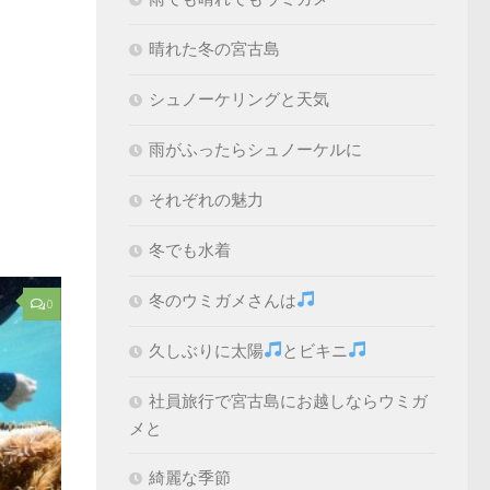
晴れた冬の宮古島
シュノーケリングと天気
雨がふったらシュノーケルに
それぞれの魅力
冬でも水着
冬のウミガメさんは
0
久しぶりに太陽
とビキニ
社員旅行で宮古島にお越しならウミガ
メと
綺麗な季節