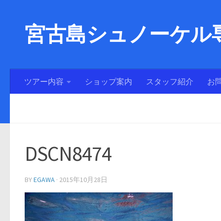
宮古島シュノーケル専
ツアー内容
ショップ案内
スタッフ紹介
お
DSCN8474
BY
EGAWA
·
2015年10月28日