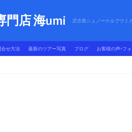
門店 海umi
宮古島シュノーケルでウミ
問合せ方法
最新のツアー写真
ブログ
お客様の声+フ