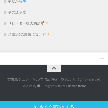
冬だから
冬の透明度
リピーター様大満足
台風5号の影響に負けず
宮古島シュノーケル専門店 海umi © 2026. All Rights Reserved.
Powered by
- Designed with the
Hueman theme
今すぐ電話をする