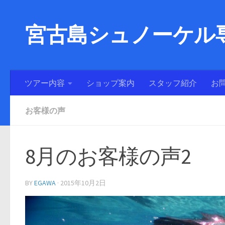
宮古島シュノーケル専
ツアー内容
ショップ案内
スタッフ紹介
お
お客様の声
8月のお客様の声2
BY
EGAWA
·
2015年10月2日