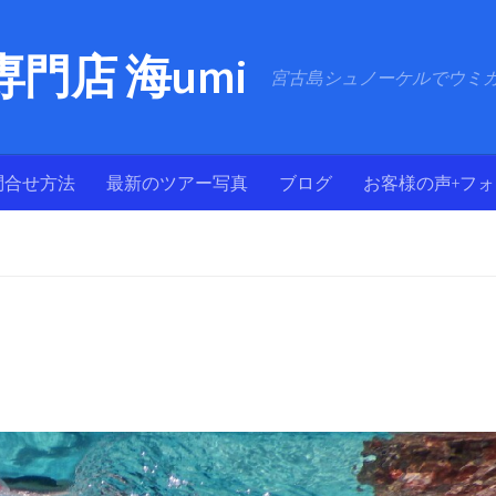
門店 海umi
宮古島シュノーケルでウミ
問合せ方法
最新のツアー写真
ブログ
お客様の声+フ