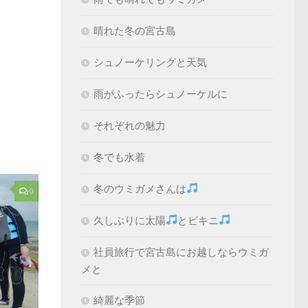
晴れた冬の宮古島
シュノーケリングと天気
雨がふったらシュノーケルに
それぞれの魅力
冬でも水着
冬のウミガメさんは
0
久しぶりに太陽
とビキニ
社員旅行で宮古島にお越しならウミガ
メと
綺麗な季節