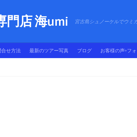
門店 海umi
宮古島シュノーケルでウミ
問合せ方法
最新のツアー写真
ブログ
お客様の声+フ