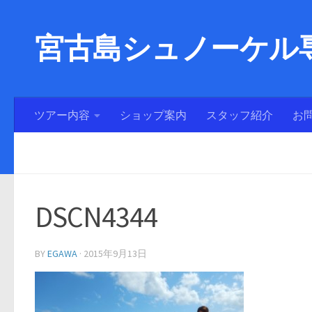
宮古島シュノーケル専
ツアー内容
ショップ案内
スタッフ紹介
お
DSCN4344
BY
EGAWA
·
2015年9月13日