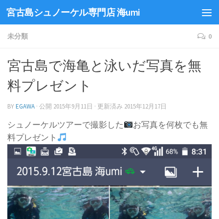
宮古島シュノーケル専門店 海umi
未分類
0
宮古島で海亀と泳いだ写真を無
料プレゼント
BY
EGAWA
· 公開
2015年9月11日
· 更新済み
2015年12月17日
シュノーケルツアーで撮影した
お写真を何枚でも無
料プレゼント