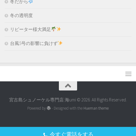
冬だから
冬の透明度
リピーター様大満足
台風5号の影響に負けず
宮古島シュノーケル専門店 海umi © 2026. All Rights Reserved.
Powered by
- Designed with the
Hueman theme
今すぐ電話をする