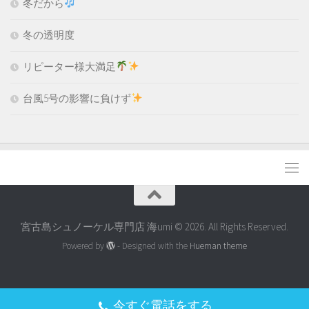
冬だから
冬の透明度
リピーター様大満足
台風5号の影響に負けず
宮古島シュノーケル専門店 海umi © 2026. All Rights Reserved.
Powered by
- Designed with the
Hueman theme
今すぐ電話をする