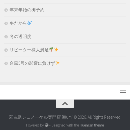
年末年始の御予約
冬だから
冬の透明度
リピーター様大満足
台風5号の影響に負けず
宮古島シュノーケル専門店 海umi © 2026. All Rights Reserved.
Powered by
- Designed with the
Hueman theme