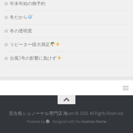
年末年始の御予約
冬だから
冬の透明度
リピーター様大満足
台風5号の影響に負けず
宮古島シュノーケル専門店 海umi © 2026. All Rights Reserved.
Powered by
- Designed with the
Hueman theme