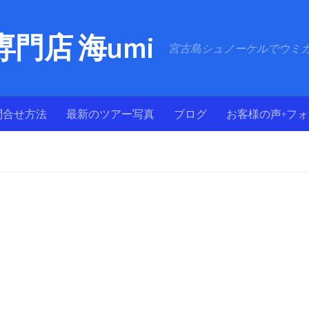
門店 海umi
宮古島シュノーケルでウミ
問合せ方法
最新のツアー写真
ブログ
お客様の声+フ