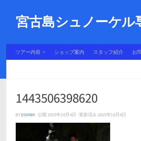
宮古島シュノーケル専
ツアー内容
ショップ案内
スタッフ紹介
お
1443506398620
BY
EGAWA
· 公開
2015年10月4日
· 更新済み
2015年10月4日