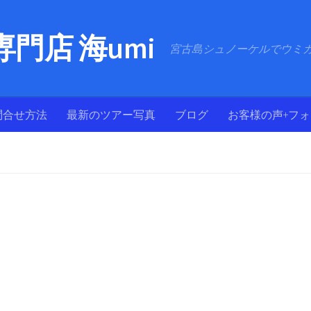
門店 海umi
宮古島シュノーケルでウミ
問合せ方法
最新のツアー写真
ブログ
お客様の声+フ