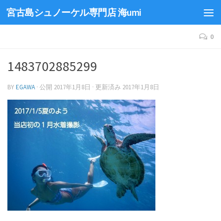
宮古島シュノーケル専門店 海umi
0
1483702885299
BY
EGAWA
· 公開
2017年1月8日
· 更新済み
2017年1月8日