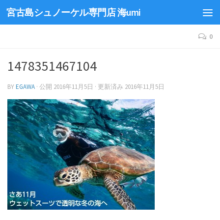
宮古島シュノーケル専門店 海umi
0
1478351467104
BY
EGAWA
· 公開
2016年11月5日
· 更新済み
2016年11月5日