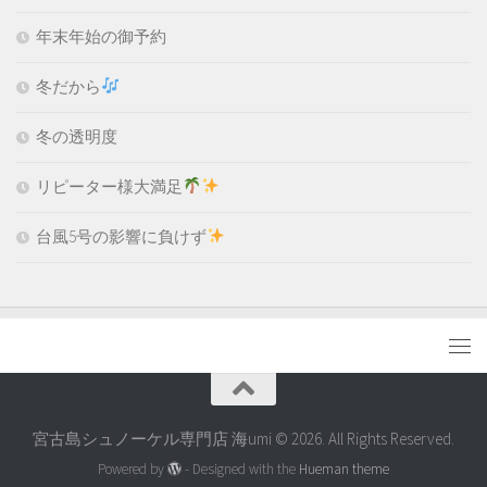
年末年始の御予約
冬だから
冬の透明度
リピーター様大満足
台風5号の影響に負けず
宮古島シュノーケル専門店 海umi © 2026. All Rights Reserved.
Powered by
- Designed with the
Hueman theme