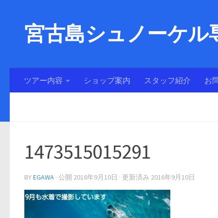
宮古島シュノーケル専
ツアー内容
ショップ案内
スタッフ紹介
お
1473515015291
BY
EGAWA
· 公開
2016年9月10日
· 更新済み
2016年9月10日