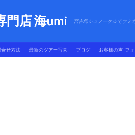
門店 海umi
宮古島シュノーケルでウミ
問合せ方法
最新のツアー写真
ブログ
お客様の声+フ