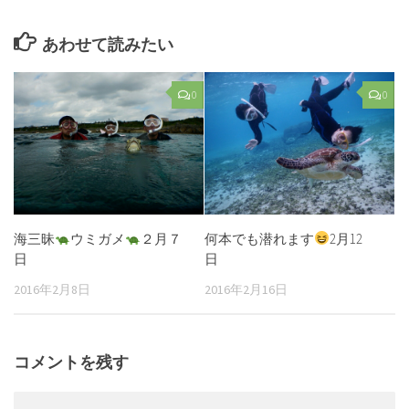
あわせて読みたい
0
0
海三昧
ウミガメ
２月７
何本でも潜れます
2月12
日
日
2016年2月8日
2016年2月16日
コメントを残す