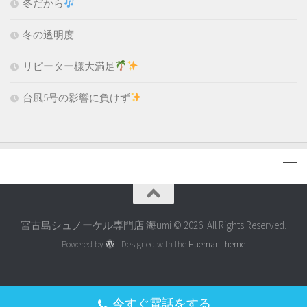
冬だから
冬の透明度
リピーター様大満足
台風5号の影響に負けず
宮古島シュノーケル専門店 海umi © 2026. All Rights Reserved.
Powered by
- Designed with the
Hueman theme
今すぐ電話をする