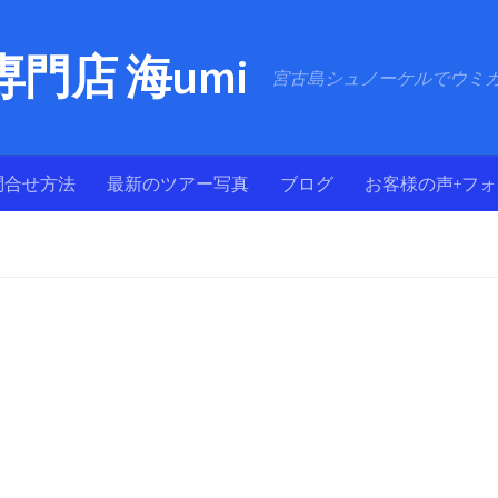
門店 海umi
宮古島シュノーケルでウミ
問合せ方法
最新のツアー写真
ブログ
お客様の声+フ