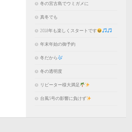
冬の宮古島でウミガメに
真冬でも
2018年も楽しくスタートです
年末年始の御予約
冬だから
冬の透明度
リピーター様大満足
台風5号の影響に負けず