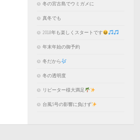
冬の宮古島でウミガメに
真冬でも
2018年も楽しくスタートです
年末年始の御予約
冬だから
冬の透明度
リピーター様大満足
台風5号の影響に負けず