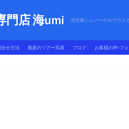
門店 海umi
宮古島シュノーケルでウミ
問合せ方法
最新のツアー写真
ブログ
お客様の声+フ