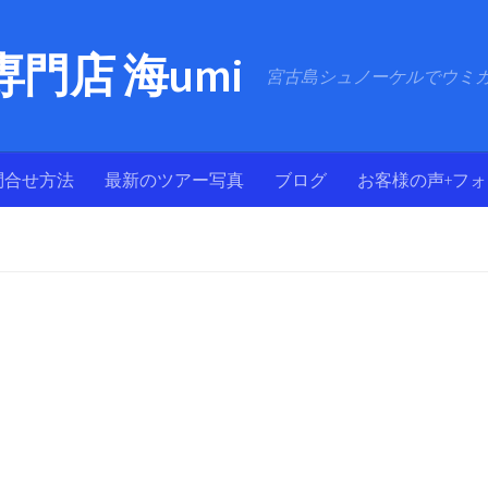
門店 海umi
宮古島シュノーケルでウミ
問合せ方法
最新のツアー写真
ブログ
お客様の声+フ