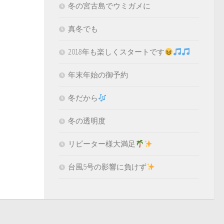
冬の宮古島でウミガメに
真冬でも
2018年も楽しくスタートです
年末年始の御予約
冬だから
冬の透明度
リピーター様大満足
台風5号の影響に負けず