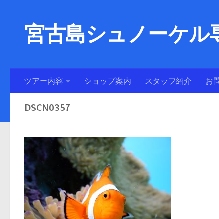
宮古島シュノーケル専
ツアー内容
ショップ案内
スタッフ紹介
お
DSCN0357