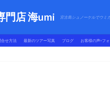
門店 海umi
宮古島シュノーケルでウミ
問合せ方法
最新のツアー写真
ブログ
お客様の声+フ