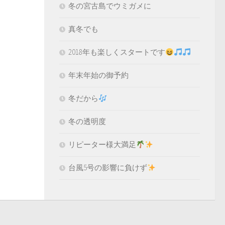
冬の宮古島でウミガメに
真冬でも
2018年も楽しくスタートです
年末年始の御予約
冬だから
冬の透明度
リピーター様大満足
台風5号の影響に負けず