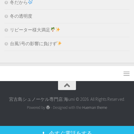
冬だから
冬の透明度
リピーター様大満足
台風5号の影響に負けず
宮古島シュノーケル専門店 海umi © 2026. All Rights Reserved.
Powered by
- Designed with the
Hueman theme
今すぐ電話をする