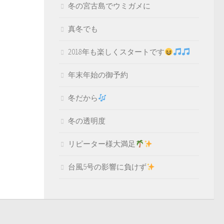
冬の宮古島でウミガメに
真冬でも
2018年も楽しくスタートです
年末年始の御予約
冬だから
冬の透明度
リピーター様大満足
台風5号の影響に負けず