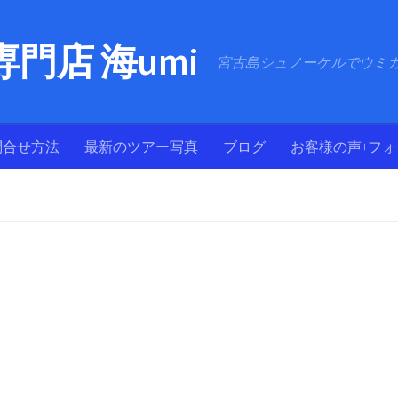
門店 海umi
宮古島シュノーケルでウミ
問合せ方法
最新のツアー写真
ブログ
お客様の声+フ