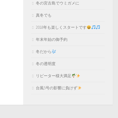
冬の宮古島でウミガメに
真冬でも
2018年も楽しくスタートです
年末年始の御予約
冬だから
冬の透明度
リピーター様大満足
台風5号の影響に負けず