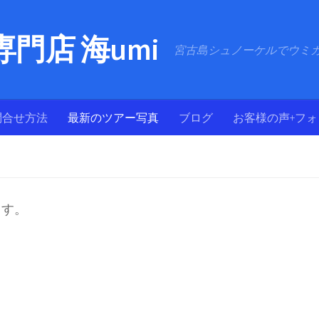
門店 海umi
宮古島シュノーケルでウミ
問合せ方法
最新のツアー写真
ブログ
お客様の声+フ
ます。